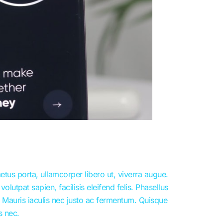
etus porta, ullamcorper libero ut, viverra augue.
lutpat sapien, facilisis eleifend felis. Phasellus
Mauris iaculis nec justo ac fermentum. Quisque
s nec.