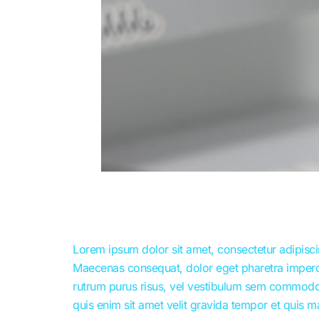
Lorem ipsum dolor sit amet, consectetur adipiscin
Maecenas consequat, dolor eget pharetra imperdiet, 
rutrum purus risus, vel vestibulum sem commodo 
quis enim sit amet velit gravida tempor et quis m